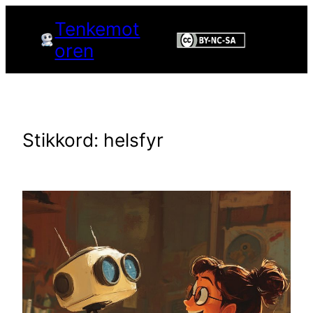
Hopp
Tenkemot
til
oren
innhold
Stikkord:
helsfyr