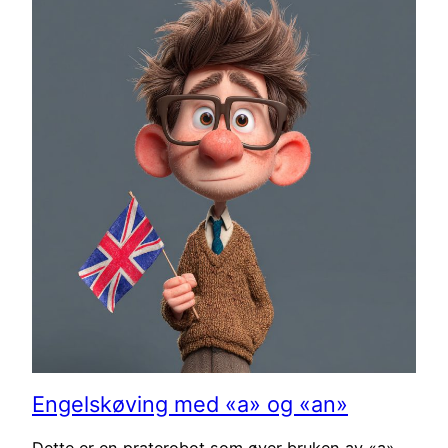
Engelskøving med «a» og «an»