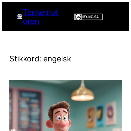
Hopp
Tenkemot
til
oren
innhold
Stikkord:
engelsk