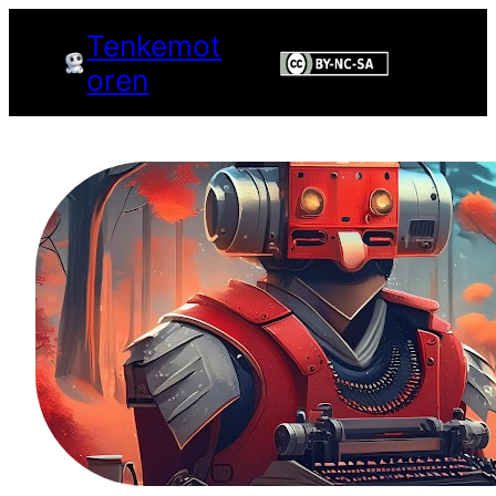
Hopp
Tenkemot
til
oren
innhold