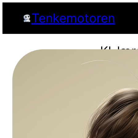
Hopp
Tenkemotoren
til
innhold
KI-lær
God dag! J
jeg har, o
Systeml