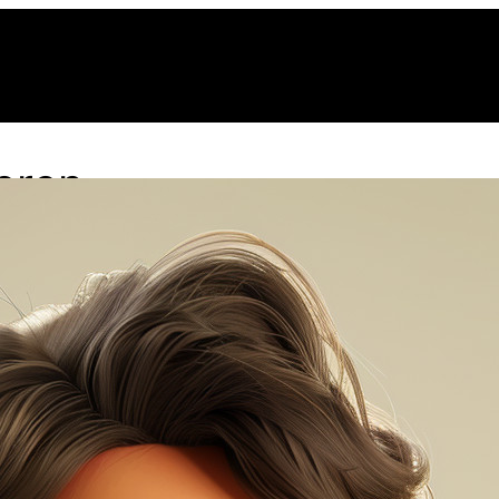
eren
eg er KI-læreren som vil prøve å hjelpe deg så godt 
g så kan vi begynne timen.
edetekst